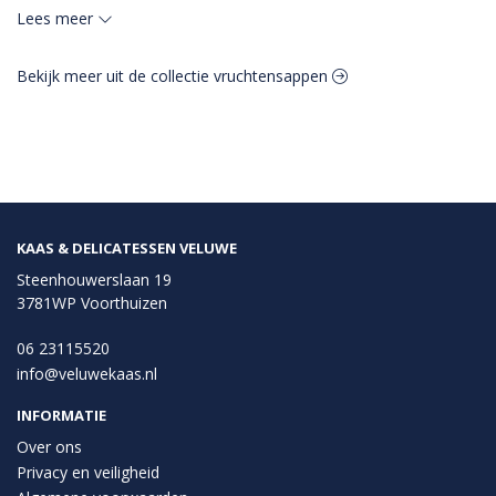
Voedingswaarde per 100 ml

Lees meer
Energie 175 Kj (42kcal)

Koolhydraten 11,9 g

Bekijk meer uit de collectie vruchtensappen
waarvan suikers 10,0 g

Vetten 0,0m g

waarvan verzadigd 0,0 g

Voedingsvezel 2,0 g

Eiwit 0,2 g

Zout 0,001 g

Even schudden voor gebruik.

KAAS & DELICATESSEN VELUWE
Na opening beperkt houdbaar tot 2 maanden en bij voorkeur 
Steenhouwerslaan 19
gekoeld bewaren.
3781WP Voorthuizen
06 23115520
info@veluwekaas.nl
INFORMATIE
Over ons
Privacy en veiligheid