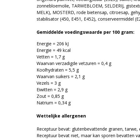
zonnebloemolie, TARWEBLOEM, SELDERIJ, gistextra
MELK), MOSTERD, rode bietensap, citroesap, gehyd
stabilisator (450, E451, E452), conserveermiddel (E
Gemiddelde voedingswaarde per 100 gram:
Energie = 206 kJ
Energie = 49 kcal
Vetten = 1,7 g
Waarvan verzadigde vetzuren = 0,4 g
Koolhydraten = 5,5 g
Waarvan suikers = 2,1 g
Vezels = 3 g
Eiwitten = 2,9 g
Zout = 0,85 g
Natrium = 0,34 g
Wettelijke allergenen
Receptuur bevat: glutenbevattende granen, tarwe, ei
Receptuur bevat niet, maar kan sporen bevatten va