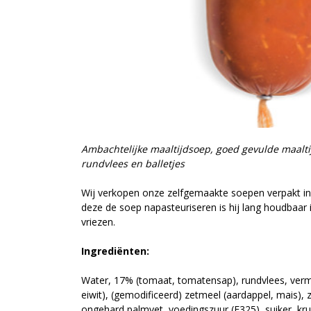
Ambachtelijke maaltijdsoep, goed gevulde maalti
rundvlees en balletjes
Wij verkopen onze zelfgemaakte soepen verpakt in
deze de soep napasteuriseren is hij lang houdbaar i
vriezen.
Ingrediënten:
Water, 17% (tomaat, tomatensap), rundvlees, verm
eiwit), (gemodificeerd) zetmeel (aardappel, mais), 
ongehard palmvet, voedingszuur (E325), suiker, kru