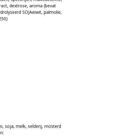
ct, dextrose, aroma (bevat
rolyseerd SOJAeiwit, palmolie,
250)
, soja, melk, selderij, mosterd
n: