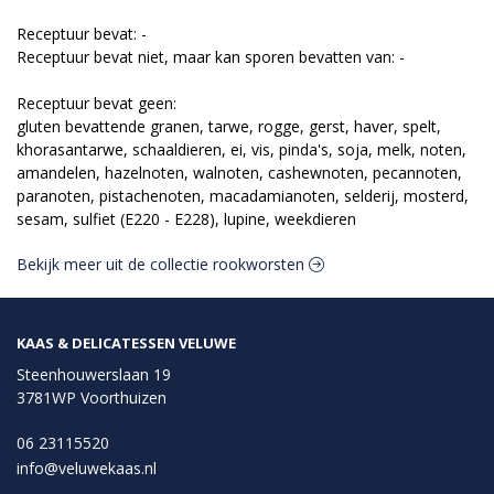
Receptuur bevat: -
Receptuur bevat niet, maar kan sporen bevatten van: -
Receptuur bevat geen:
gluten bevattende granen, tarwe, rogge, gerst, haver, spelt,
khorasantarwe, schaaldieren, ei, vis, pinda's, soja, melk, noten,
amandelen, hazelnoten, walnoten, cashewnoten, pecannoten,
paranoten, pistachenoten, macadamianoten, selderij, mosterd,
sesam, sulfiet (E220 - E228), lupine, weekdieren
Bekijk meer uit de collectie rookworsten
KAAS & DELICATESSEN VELUWE
Steenhouwerslaan 19
3781WP Voorthuizen
06 23115520
info@veluwekaas.nl