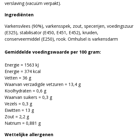
verslaving (vacuüm verpakt).
Ingrediënten
Varkensvlees (90%), varkensspek, zout, specerijen, voedingszuur
(E325), stabilisator (E450, E451, E452), kruiden,
conserveermiddel (E250), rook. Omhulsel is varkensdarm
Gemiddelde voedingswaarde per 100 gram:
Energie = 1563 kJ
Energie = 374 kcal
Vetten = 36 g
Waarvan verzadigde vetzuren = 13,4 g
Koolhydraten = 0,6 g
Waarvan suikers = 0,3 g
Vezels = 0,3 g
Eiwitten = 13 g
Zout = 2,2 g
Natrium = 0,881 g
Wettelijke allergenen