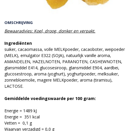
OMSCHRIJVING
Bewaaradvies: Koel, droog, donker en verpakt.
Ingrediënten
suiker, cacaomassa, volle MELKpoeder, cacaoboter, weipoeder
(MELK), emulgator E322 (SOJA), natuurlijk vanille aroma,
AMANDELEN, HAZELNOTEN, PARANOTEN, CASHEWNOTEN,
glansmiddel E414, glucosesiroop, glansmiddel E904, aardbei,
glucosestroop, aroma (yoghurt), yoghurtpoeder, melksuiker,
zonnebloemolie, magere MELKpoeder, aroma (tiramisu),
LACTOSE.
Gemiddelde voedingswaarde per 100 gram:
Energie = 1489 kJ
Energie = 351 kcal
Vetten = 0,1 g
Waarvan verzadigd = 0,0 g